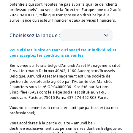
potentiels qui sont réputés ne pas avoir la qualité de "clients
professionnels", au sens de la Directive Européenne du 2 août
2022 "MIFID II", telle que transposée en droit belge à la
surveillance du secteur financier et aux services financiers.
Choisissez la langue :
Trump reviendra à la Maison
Vous visitez le site en tant qu'investisseur individuel et
Blanche, accompagné d'une large
vous acceptez les conditions suivantes
victoire républicaine au Sénat et
Bienvenue sur le site belge d'Amundi Asset Management situé
à la Chambre des représentants.
à Av. Herrmann Debroux 40/42, 1160 Auderghem/Brussels
Belgique. Amundi Asset Management est une société de
gestion de portefeuille agréée par l'Autorité des Marchés
Financiers sous le n° GP 04000036 - Société par Actions
Points clés
Simplifiée (SAS) dont le siège social est situé au 91-93
boulevard Pasteur, 75015 Paris. 437 574 452 RCS Paris.
Vous vous connectez à ce site en tant que particulier (ou non
professionnel).
Résultat des élections
: l'ancien
Vous accéderez à la partie du site « amundi.be »
président Donald Trump retournera à
destinée exclusivement aux personnes résidant en Belgique ou