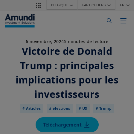
Aller au contenu principal
BELGIQUE
PARTICULIERS
FR
❯
❯
❯
Togg
6 novembre, 2024
5 minutes de lecture
Victoire de Donald
Trump : principales
implications pour les
investisseurs
# Articles
# élections
# US
# Trump
Téléchargement