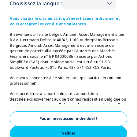
Choisissez la langue :
Consultez nos derniers communiqués de
Vous visitez le site en tant qu'investisseur individuel et
presse, apprenez-en plus sur Amundi et
vous acceptez les conditions suivantes
trouvez les contacts pour les demandes de
Bienvenue sur le site belge d'Amundi Asset Management situé
renseignements des médias, etc. Découvrez la
à Av. Herrmann Debroux 40/42, 1160 Auderghem/Brussels
Belgique. Amundi Asset Management est une société de
salle de presse globale d'Amundi, cliquez sur
gestion de portefeuille agréée par l'Autorité des Marchés
le bouton ci-dessous pour naviguer vers cette
Financiers sous le n° GP 04000036 - Société par Actions
Simplifiée (SAS) dont le siège social est situé au 91-93
page globale.
boulevard Pasteur, 75015 Paris. 437 574 452 RCS Paris.
Vous y trouverez notamment
Vous vous connectez à ce site en tant que particulier (ou non
professionnel).
Un aperçu des actualités mondiales et des
Vous accéderez à la partie du site « amundi.be »
articles de presse
destinée exclusivement aux personnes résidant en Belgique ou
accédant au site depuis la Belgique. Si vous êtes résident d'un
La médiathèque avec des photos et des
pays ayant un site Amundi dédié, vous êtes prié de quitter
vidéos d'Amundi
cette page et vous connecter sur le site Amundi de votre pays.
Pas un investisseur individuel ?
Un aperçu de tous les porte-parole et
US PERSONS
experts d'Amundi
Valider
Les informations figurant sur ce site ne s'adressent pas aux