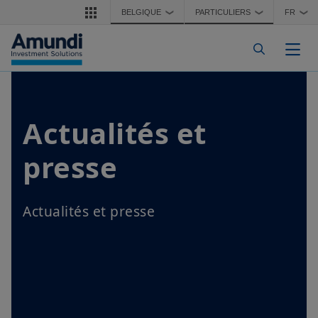
Aller au contenu principal
BELGIQUE
PARTICULIERS
FR
❯
❯
❯
Togg
Actualités et
presse
Actualités et presse