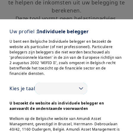
te helpen de inkomsten uit uw belegging te
berekenen.
Deze tool vormt geen belastingadvies,
beleggingsadvies of marketingproduct en is
Uw profiel :
Individuele belegger
beperkt tot het bieden van hulp bij de
U bent een Belgische Individuele belegger en bezoekt de
berekening van uw inkomsten. Dit stelt u
website als particulier (of niet professioneel). Particuliere
niet vrij van het uitvoeren van de due
beleggers zijn beleggers die niet worden beschouwd als
'professionnele klanten' in de zin van de Europese richtlijn van
diligence en controles die tot uw
2 augustus 2002 'MIFID II', zoals omgezet in Belgisch recht
verantwoordelijkheid als belastingbetaler
betreffende het toezicht op de financiële sector en de
financiële diensten.
behoren. De weergegeven resultaten zijn
verkregen op basis van de door u verstrekte
Kies je taal
gegevens. Amundi kan op geen enkele
wijze aansprakelijk worden gesteld in geval
U bezoekt de website als individuele belegger en
van fouten of onvolledigheid.
aanvaardt de onderstaande voorwaarden
De fiscale behandeling van beleggingen
Welkom op de Belgische website van Amundi Asset
hangt af van de persoonlijke
Management, gevestigd in Brussel, Herrmann- Debrouxlaan
40/42, 1160 Oudergem, België. Amundi Asset Management is
omstandigheden van de belegger en kan