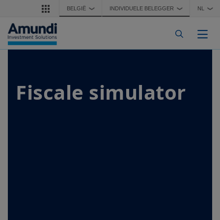
Overslaan en naar de inhoud gaan
BELGIË
INDIVIDUELE BELEGGER
NL
❯
❯
❯
Navi
Fiscale simulator