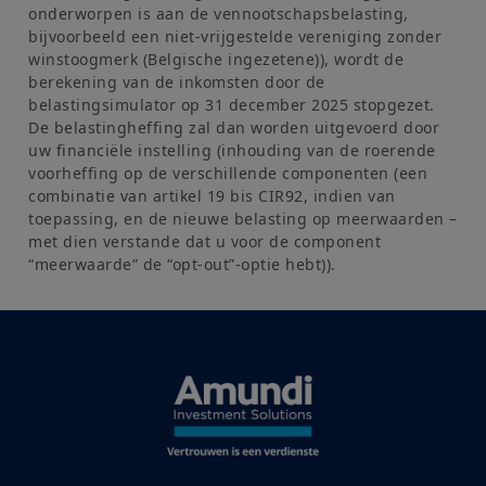
onderworpen is aan de vennootschapsbelasting,
deze website te raadplegen, bevestigt u kennis genomen te
hebben van deze voorwaarden en ze te aanvaarden. Wij raden
bijvoorbeeld een niet-vrijgestelde vereniging zonder
u aan om ze in uw belang aandachtig te lezen.
winstoogmerk (Belgische ingezetene)), wordt de
berekening van de inkomsten door de
belastingsimulator op 31 december 2025 stopgezet.
De belastingheffing zal dan worden uitgevoerd door
uw financiële instelling (inhouding van de roerende
voorheffing op de verschillende componenten (een
combinatie van artikel 19 bis CIR92, indien van
toepassing, en de nieuwe belasting op meerwaarden –
met dien verstande dat u voor de component
“meerwaarde” de “opt-out”-optie hebt)).