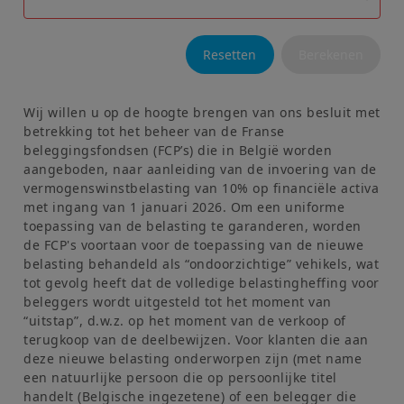
het u niet toegestaan deze website te raadplegen en wordt u
verzocht de volgende website te raadplegen:
amundi.us
.
Resetten
Berekenen
Deze website is uitsluitend bedoeld om informatie te
verschaffen over Amundi en zijn verbonden vennootschappen
en over hun producten die toegelaten zijn voor
Wij willen u op de hoogte brengen van ons besluit met
commercialisering in Frankrijk. Geen van de informatie op deze
betrekking tot het beheer van de Franse
website kan worden beschouwd als een aanbod voor aankoop
beleggingsfondsen (FCP’s) die in België worden
of verkoop van een financieel instrument, noch als een
aangeboden, naar aanleiding van de invoering van de
beleggingsadvies vanwege Amundi of zijn verbonden
vermogenswinstbelasting van 10% op financiële activa
vennootschappen.
met ingang van 1 januari 2026. Om een uniforme
toepassing van de belasting te garanderen, worden
Amundi wijst erop dat de productinformatie op deze website
de FCP's voortaan voor de toepassing van de nieuwe
slechts ter indicatie wordt gegeven en een algemene
belasting behandeld als “ondoorzichtige” vehikels, wat
voorstelling vormt van onze producten en diensten Deze
tot gevolg heeft dat de volledige belastingheffing voor
informatie is niet exhaustief, kan in de toekomst evolueren en
beleggers wordt uitgesteld tot het moment van
op elk moment zonder voorafgaande kennisgeving worden
“uitstap”, d.w.z. op het moment van de verkoop of
bijgewerkt door Amundi.
terugkoop van de deelbewijzen. Voor klanten die aan
deze nieuwe belasting onderworpen zijn (met name
De raadpleging van deze site valt onder de geldende Franse
een natuurlijke persoon die op persoonlijke titel
reglementering en de "Wettelijke vermeldingen/Algemene
handelt (Belgische ingezetene) of een belegger die
voorwaarden voor toegang tot deze website". Indien u beslist