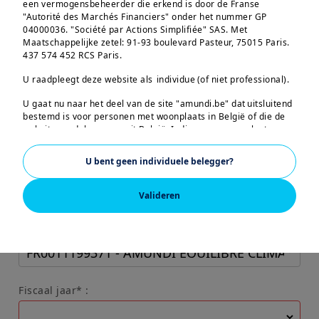
een vermogensbeheerder die erkend is door de Franse
aan verandering onderhevig zijn. Raadpleeg
"Autorité des Marchés Financiers" onder het nummer GP
04000036. "Société par Actions Simplifiée" SAS. Met
uw belastingadviseur voor meer informatie.
Maatschappelijke zetel: 91-93 boulevard Pasteur, 75015 Paris.
Amundi Asset Management is verplicht u
437 574 452 RCS Paris.
aanvullende documentatie te verstrekken.
U raadpleegt deze website als individue (of niet professional).
Bij vragen of indien u aanvullende
U gaat nu naar het deel van de site "amundi.be" dat uitsluitend
documenten nodig heeft, vragen wij u
bestemd is voor personen met woonplaats in België of die de
contact op te nemen met uw
website raadplegen vanuit België. Indien u uw woonplaats
heeft in een land waarvoor Amundi een specifieke website
beleggingsadviseur.
heeft, dan wordt u verzocht deze pagina te verlaten en de
U bent geen individuele belegger?
Amundi-website voor uw land te raadplegen.
US PERSONS
Valideren
* Verplichte velden
De informatie op deze website is niet bestemd voor
Fonds* :
onderdanen of burgers van de Verenigde Staten van Amerika
of voor "U.S. Persons" zoals gedefinieerd in "Regulation S" van
de Securities and Exchange Commission op grond van de de
U.S. Securities Act van 1933, die van toepassing is op elke
natuurlijke persoon met verblijfplaats in de Verenigde Staten
Fiscaal jaar* :
van Amerika en elke entiteit of vennootschap die
georganiseerd of geregistreerd is op grond van de
Amerikaanse regelgeving. Indien u een “ U.S. Person ” bent, is